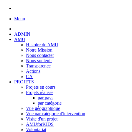
Menu
ADMIN
AMU
Histoire de AMU
Notre Mission
Nous contacter
Nous soutenir
Transparence
Actions
CA
PROJETS
Projets en cours
Projets réalisés
par pays
par catégorie
Vue géographique
Vue par catégorie d'intervention
Visite d'un projet
AMUforKIDS
Volontariat