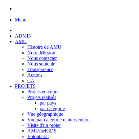
Menu
ADMIN
AMU
Histoire de AMU
Notre Mission
Nous contacter
Nous soutenir
Transparence
Actions
CA
PROJETS
Projets en cours
Projets réalisés
par pays
par catégorie
Vue géographique
Vue par catégorie d'intervention
Visite d'un projet
AMUforKIDS
Volontariat