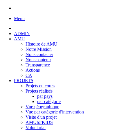
Menu
ADMIN
AMU
Histoire de AMU
Notre Mission
Nous contacter
Nous soutenir
Transparence
Actions
CA
PROJETS
Projets en cours
Projets réalisés
par pays
par catégorie
Vue géographique
Vue par catégorie d'intervention
Visite d'un projet
AMUforKIDS
Volontariat