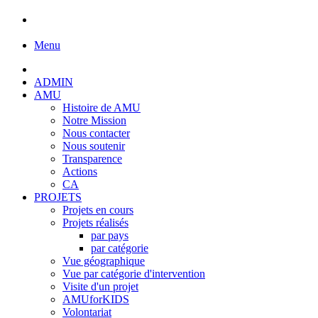
Menu
ADMIN
AMU
Histoire de AMU
Notre Mission
Nous contacter
Nous soutenir
Transparence
Actions
CA
PROJETS
Projets en cours
Projets réalisés
par pays
par catégorie
Vue géographique
Vue par catégorie d'intervention
Visite d'un projet
AMUforKIDS
Volontariat