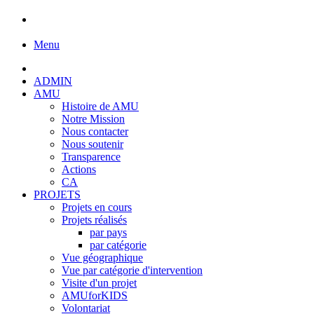
Menu
ADMIN
AMU
Histoire de AMU
Notre Mission
Nous contacter
Nous soutenir
Transparence
Actions
CA
PROJETS
Projets en cours
Projets réalisés
par pays
par catégorie
Vue géographique
Vue par catégorie d'intervention
Visite d'un projet
AMUforKIDS
Volontariat