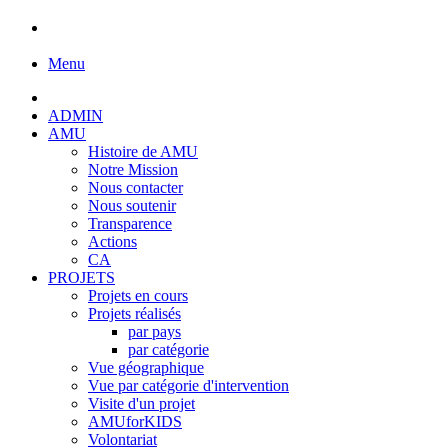
Menu
ADMIN
AMU
Histoire de AMU
Notre Mission
Nous contacter
Nous soutenir
Transparence
Actions
CA
PROJETS
Projets en cours
Projets réalisés
par pays
par catégorie
Vue géographique
Vue par catégorie d'intervention
Visite d'un projet
AMUforKIDS
Volontariat