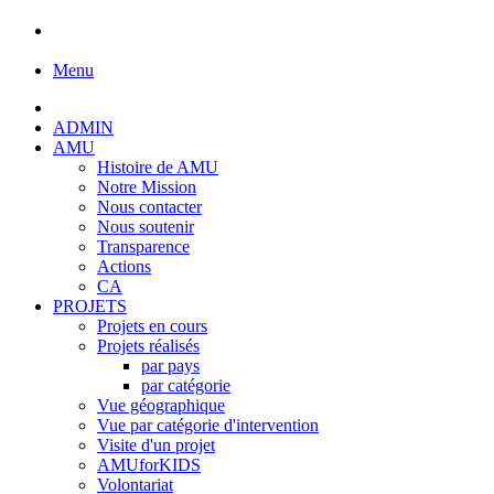
Menu
ADMIN
AMU
Histoire de AMU
Notre Mission
Nous contacter
Nous soutenir
Transparence
Actions
CA
PROJETS
Projets en cours
Projets réalisés
par pays
par catégorie
Vue géographique
Vue par catégorie d'intervention
Visite d'un projet
AMUforKIDS
Volontariat