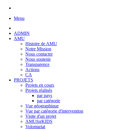
Menu
ADMIN
AMU
Histoire de AMU
Notre Mission
Nous contacter
Nous soutenir
Transparence
Actions
CA
PROJETS
Projets en cours
Projets réalisés
par pays
par catégorie
Vue géographique
Vue par catégorie d'intervention
Visite d'un projet
AMUforKIDS
Volontariat