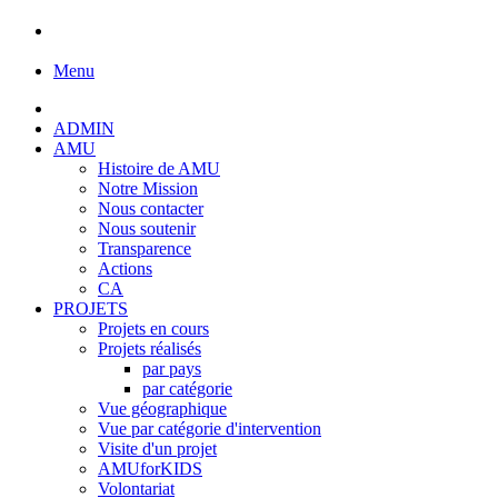
Menu
ADMIN
AMU
Histoire de AMU
Notre Mission
Nous contacter
Nous soutenir
Transparence
Actions
CA
PROJETS
Projets en cours
Projets réalisés
par pays
par catégorie
Vue géographique
Vue par catégorie d'intervention
Visite d'un projet
AMUforKIDS
Volontariat