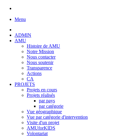
Menu
ADMIN
AMU
Histoire de AMU
Notre Mission
Nous contacter
Nous soutenir
Transparence
Actions
CA
PROJETS
Projets en cours
Projets réalisés
par pays
par catégorie
Vue géographique
Vue par catégorie d'intervention
Visite d'un projet
AMUforKIDS
Volontariat