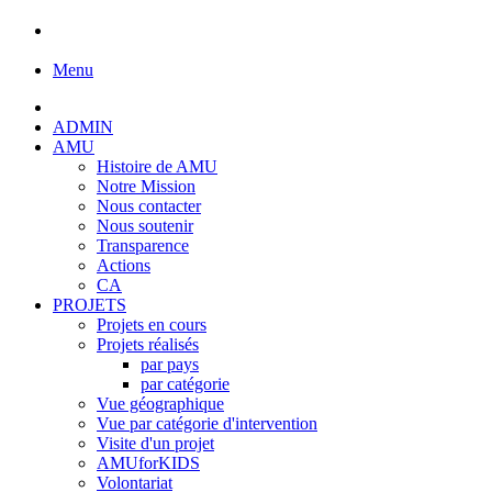
Menu
ADMIN
AMU
Histoire de AMU
Notre Mission
Nous contacter
Nous soutenir
Transparence
Actions
CA
PROJETS
Projets en cours
Projets réalisés
par pays
par catégorie
Vue géographique
Vue par catégorie d'intervention
Visite d'un projet
AMUforKIDS
Volontariat