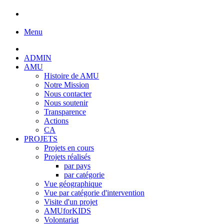
Menu
ADMIN
AMU
Histoire de AMU
Notre Mission
Nous contacter
Nous soutenir
Transparence
Actions
CA
PROJETS
Projets en cours
Projets réalisés
par pays
par catégorie
Vue géographique
Vue par catégorie d'intervention
Visite d'un projet
AMUforKIDS
Volontariat