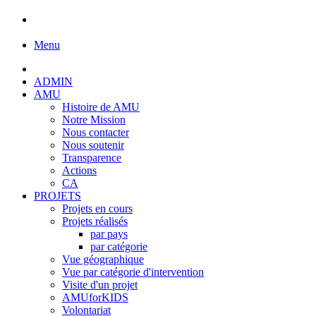
Menu
ADMIN
AMU
Histoire de AMU
Notre Mission
Nous contacter
Nous soutenir
Transparence
Actions
CA
PROJETS
Projets en cours
Projets réalisés
par pays
par catégorie
Vue géographique
Vue par catégorie d'intervention
Visite d'un projet
AMUforKIDS
Volontariat