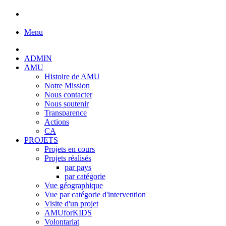
Menu
ADMIN
AMU
Histoire de AMU
Notre Mission
Nous contacter
Nous soutenir
Transparence
Actions
CA
PROJETS
Projets en cours
Projets réalisés
par pays
par catégorie
Vue géographique
Vue par catégorie d'intervention
Visite d'un projet
AMUforKIDS
Volontariat