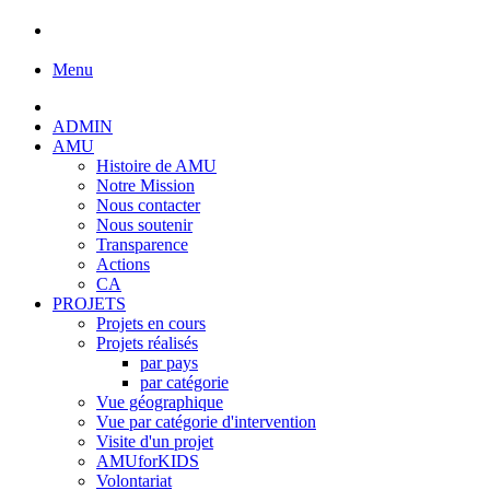
Menu
ADMIN
AMU
Histoire de AMU
Notre Mission
Nous contacter
Nous soutenir
Transparence
Actions
CA
PROJETS
Projets en cours
Projets réalisés
par pays
par catégorie
Vue géographique
Vue par catégorie d'intervention
Visite d'un projet
AMUforKIDS
Volontariat