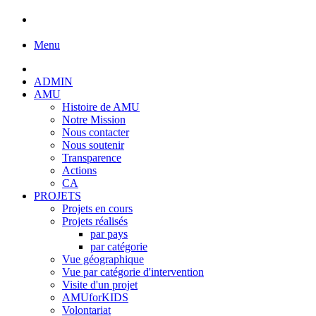
Menu
ADMIN
AMU
Histoire de AMU
Notre Mission
Nous contacter
Nous soutenir
Transparence
Actions
CA
PROJETS
Projets en cours
Projets réalisés
par pays
par catégorie
Vue géographique
Vue par catégorie d'intervention
Visite d'un projet
AMUforKIDS
Volontariat