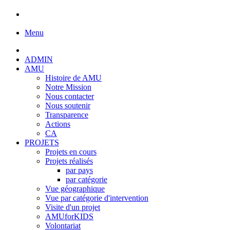
Menu
ADMIN
AMU
Histoire de AMU
Notre Mission
Nous contacter
Nous soutenir
Transparence
Actions
CA
PROJETS
Projets en cours
Projets réalisés
par pays
par catégorie
Vue géographique
Vue par catégorie d'intervention
Visite d'un projet
AMUforKIDS
Volontariat