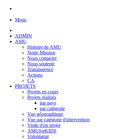
Menu
ADMIN
AMU
Histoire de AMU
Notre Mission
Nous contacter
Nous soutenir
Transparence
Actions
CA
PROJETS
Projets en cours
Projets réalisés
par pays
par catégorie
Vue géographique
Vue par catégorie d'intervention
Visite d'un projet
AMUforKIDS
Volontariat