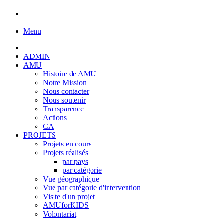
Menu
ADMIN
AMU
Histoire de AMU
Notre Mission
Nous contacter
Nous soutenir
Transparence
Actions
CA
PROJETS
Projets en cours
Projets réalisés
par pays
par catégorie
Vue géographique
Vue par catégorie d'intervention
Visite d'un projet
AMUforKIDS
Volontariat