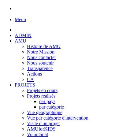
Menu
ADMIN
AMU
Histoire de AMU
Notre Mission
Nous contacter
Nous soutenir
Transparence
Actions
CA
PROJETS
Projets en cours
Projets réalisés
par pays
par catégorie
Vue géographique
Vue par catégorie d'intervention
Visite d'un projet
AMUforKIDS
Volontariat