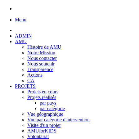
Menu
ADMIN
AMU
Histoire de AMU
Notre Mission
Nous contacter
Nous soutenir
Transparence
Actions
CA
PROJETS
Projets en cours
Projets réalisés
par pays
par catégorie
Vue géographique
Vue par catégorie d'intervention
Visite d'un projet
AMUforKIDS
Volontariat