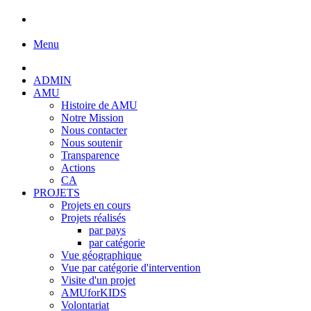
Menu
ADMIN
AMU
Histoire de AMU
Notre Mission
Nous contacter
Nous soutenir
Transparence
Actions
CA
PROJETS
Projets en cours
Projets réalisés
par pays
par catégorie
Vue géographique
Vue par catégorie d'intervention
Visite d'un projet
AMUforKIDS
Volontariat