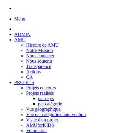
Menu
ADMIN
AMU
Histoire de AMU
Notre Mission
Nous contacter
Nous soutenir
Transparence
Actions
CA
PROJETS
Projets en cours
Projets réalisés
par pays
par catégorie
Vue géographique
Vue par catégorie d'intervention
Visite d'un projet
AMUforKIDS
Volontariat