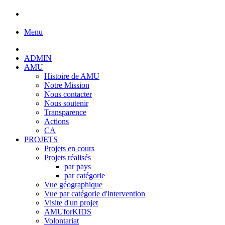
Menu
ADMIN
AMU
Histoire de AMU
Notre Mission
Nous contacter
Nous soutenir
Transparence
Actions
CA
PROJETS
Projets en cours
Projets réalisés
par pays
par catégorie
Vue géographique
Vue par catégorie d'intervention
Visite d'un projet
AMUforKIDS
Volontariat