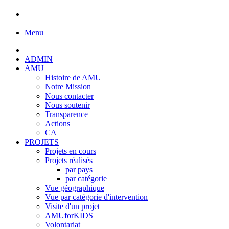
Menu
ADMIN
AMU
Histoire de AMU
Notre Mission
Nous contacter
Nous soutenir
Transparence
Actions
CA
PROJETS
Projets en cours
Projets réalisés
par pays
par catégorie
Vue géographique
Vue par catégorie d'intervention
Visite d'un projet
AMUforKIDS
Volontariat