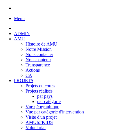
Menu
ADMIN
AMU
Histoire de AMU
Notre Mission
Nous contacter
Nous soutenir
Transparence
Actions
CA
PROJETS
Projets en cours
Projets réalisés
par pays
par catégorie
Vue géographique
Vue par catégorie d'intervention
Visite d'un projet
AMUforKIDS
Volontariat