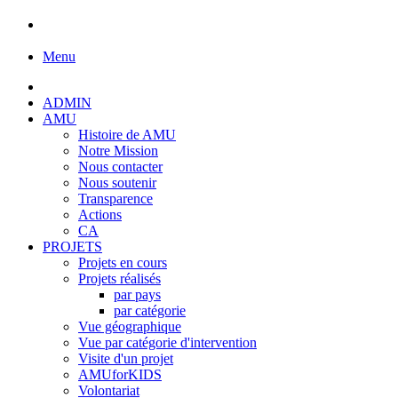
Menu
ADMIN
AMU
Histoire de AMU
Notre Mission
Nous contacter
Nous soutenir
Transparence
Actions
CA
PROJETS
Projets en cours
Projets réalisés
par pays
par catégorie
Vue géographique
Vue par catégorie d'intervention
Visite d'un projet
AMUforKIDS
Volontariat