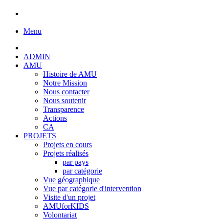
Menu
ADMIN
AMU
Histoire de AMU
Notre Mission
Nous contacter
Nous soutenir
Transparence
Actions
CA
PROJETS
Projets en cours
Projets réalisés
par pays
par catégorie
Vue géographique
Vue par catégorie d'intervention
Visite d'un projet
AMUforKIDS
Volontariat