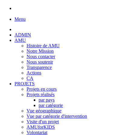
Menu
ADMIN
AMU
Histoire de AMU
Notre Mission
Nous contacter
Nous soutenir
Transparence
Actions
CA
PROJETS
Projets en cours
Projets réalisés
par pays
par catégorie
Vue géographique
Vue par catégorie d'intervention
Visite d'un projet
AMUforKIDS
Volontariat