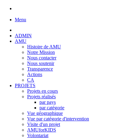
Menu
ADMIN
AMU
Histoire de AMU
Notre Mission
Nous contacter
Nous soutenir
Transparence
Actions
CA
PROJETS
Projets en cours
Projets réalisés
par pays
par catégorie
Vue géographique
Vue par catégorie d'intervention
Visite d'un projet
AMUforKIDS
Volontariat