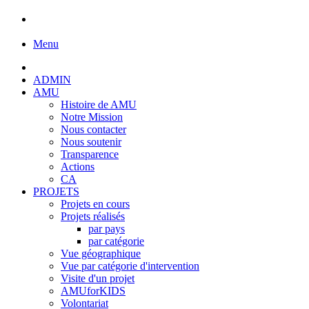
Menu
ADMIN
AMU
Histoire de AMU
Notre Mission
Nous contacter
Nous soutenir
Transparence
Actions
CA
PROJETS
Projets en cours
Projets réalisés
par pays
par catégorie
Vue géographique
Vue par catégorie d'intervention
Visite d'un projet
AMUforKIDS
Volontariat