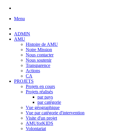
Menu
ADMIN
AMU
Histoire de AMU
Notre Mission
Nous contacter
Nous soutenir
Transparence
Actions
CA
PROJETS
Projets en cours
Projets réalisés
par pays
par catégorie
Vue géographique
Vue par catégorie d'intervention
Visite d'un projet
AMUforKIDS
Volontariat