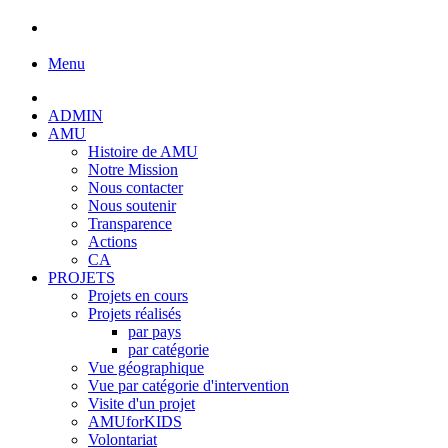
Menu
ADMIN
AMU
Histoire de AMU
Notre Mission
Nous contacter
Nous soutenir
Transparence
Actions
CA
PROJETS
Projets en cours
Projets réalisés
par pays
par catégorie
Vue géographique
Vue par catégorie d'intervention
Visite d'un projet
AMUforKIDS
Volontariat