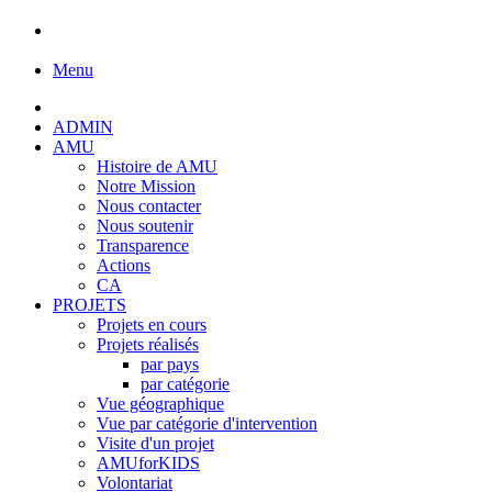
Menu
ADMIN
AMU
Histoire de AMU
Notre Mission
Nous contacter
Nous soutenir
Transparence
Actions
CA
PROJETS
Projets en cours
Projets réalisés
par pays
par catégorie
Vue géographique
Vue par catégorie d'intervention
Visite d'un projet
AMUforKIDS
Volontariat