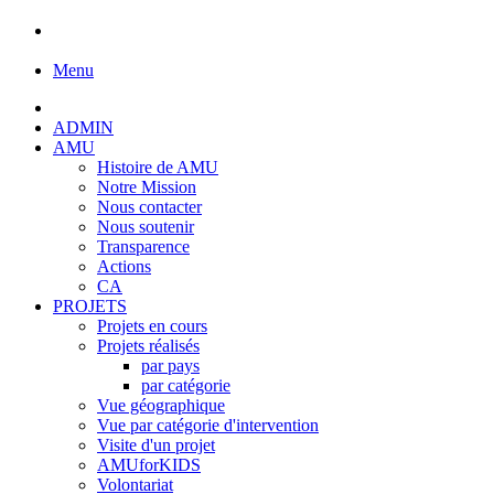
Menu
ADMIN
AMU
Histoire de AMU
Notre Mission
Nous contacter
Nous soutenir
Transparence
Actions
CA
PROJETS
Projets en cours
Projets réalisés
par pays
par catégorie
Vue géographique
Vue par catégorie d'intervention
Visite d'un projet
AMUforKIDS
Volontariat