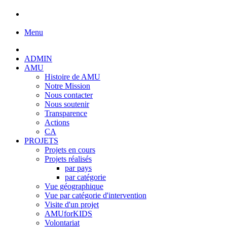
Menu
ADMIN
AMU
Histoire de AMU
Notre Mission
Nous contacter
Nous soutenir
Transparence
Actions
CA
PROJETS
Projets en cours
Projets réalisés
par pays
par catégorie
Vue géographique
Vue par catégorie d'intervention
Visite d'un projet
AMUforKIDS
Volontariat