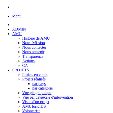
Menu
ADMIN
AMU
Histoire de AMU
Notre Mission
Nous contacter
Nous soutenir
Transparence
Actions
CA
PROJETS
Projets en cours
Projets réalisés
par pays
par catégorie
Vue géographique
Vue par catégorie d'intervention
Visite d'un projet
AMUforKIDS
Volontariat