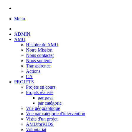
Menu
ADMIN
AMU
Histoire de AMU
Notre Mission
Nous contacter
Nous soutenir
Transparence
Actions
CA
PROJETS
Projets en cours
Projets réalisés
par pays
par catégorie
Vue géographique
Vue par catégorie d'intervention
Visite d'un projet
AMUforKIDS
Volontariat