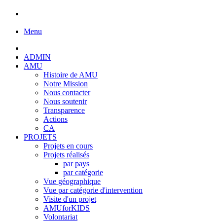
Menu
ADMIN
AMU
Histoire de AMU
Notre Mission
Nous contacter
Nous soutenir
Transparence
Actions
CA
PROJETS
Projets en cours
Projets réalisés
par pays
par catégorie
Vue géographique
Vue par catégorie d'intervention
Visite d'un projet
AMUforKIDS
Volontariat