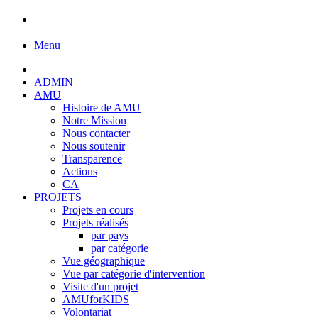
Menu
ADMIN
AMU
Histoire de AMU
Notre Mission
Nous contacter
Nous soutenir
Transparence
Actions
CA
PROJETS
Projets en cours
Projets réalisés
par pays
par catégorie
Vue géographique
Vue par catégorie d'intervention
Visite d'un projet
AMUforKIDS
Volontariat