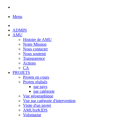
Menu
ADMIN
AMU
Histoire de AMU
Notre Mission
Nous contacter
Nous soutenir
Transparence
Actions
CA
PROJETS
Projets en cours
Projets réalisés
par pays
par catégorie
Vue géographique
Vue par catégorie d'intervention
Visite d'un projet
AMUforKIDS
Volontariat