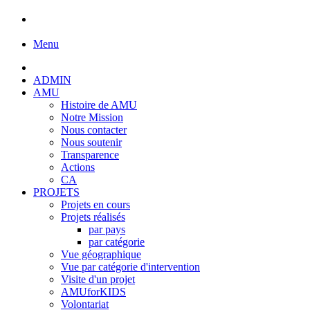
Menu
ADMIN
AMU
Histoire de AMU
Notre Mission
Nous contacter
Nous soutenir
Transparence
Actions
CA
PROJETS
Projets en cours
Projets réalisés
par pays
par catégorie
Vue géographique
Vue par catégorie d'intervention
Visite d'un projet
AMUforKIDS
Volontariat