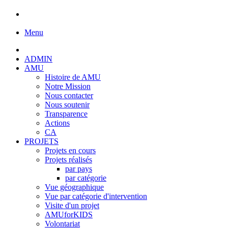
Menu
ADMIN
AMU
Histoire de AMU
Notre Mission
Nous contacter
Nous soutenir
Transparence
Actions
CA
PROJETS
Projets en cours
Projets réalisés
par pays
par catégorie
Vue géographique
Vue par catégorie d'intervention
Visite d'un projet
AMUforKIDS
Volontariat