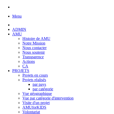
Menu
ADMIN
AMU
Histoire de AMU
Notre Mission
Nous contacter
Nous soutenir
Transparence
Actions
CA
PROJETS
Projets en cours
Projets réalisés
par pays
par catégorie
Vue géographique
Vue par catégorie d'intervention
Visite d'un projet
AMUforKIDS
Volontariat