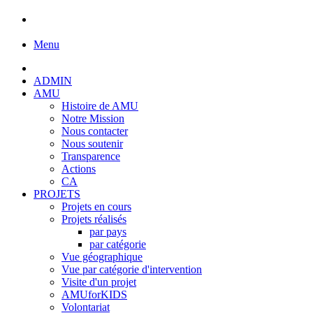
Menu
ADMIN
AMU
Histoire de AMU
Notre Mission
Nous contacter
Nous soutenir
Transparence
Actions
CA
PROJETS
Projets en cours
Projets réalisés
par pays
par catégorie
Vue géographique
Vue par catégorie d'intervention
Visite d'un projet
AMUforKIDS
Volontariat