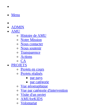
Menu
ADMIN
AMU
Histoire de AMU
Notre Mission
Nous contacter
Nous soutenir
Transparence
Actions
CA
PROJETS
Projets en cours
Projets réalisés
par pays
par catégorie
Vue géographique
Vue par catégorie d'intervention
Visite d'un projet
AMUforKIDS
Volontariat