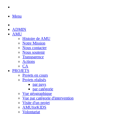
Menu
ADMIN
AMU
Histoire de AMU
Notre Mission
Nous contacter
Nous soutenir
Transparence
Actions
CA
PROJETS
Projets en cours
Projets réalisés
par pays
par catégorie
Vue géographique
Vue par catégorie d'intervention
Visite d'un projet
AMUforKIDS
Volontariat