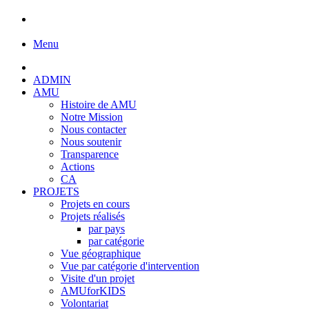
Menu
ADMIN
AMU
Histoire de AMU
Notre Mission
Nous contacter
Nous soutenir
Transparence
Actions
CA
PROJETS
Projets en cours
Projets réalisés
par pays
par catégorie
Vue géographique
Vue par catégorie d'intervention
Visite d'un projet
AMUforKIDS
Volontariat