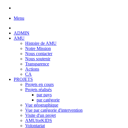
Menu
ADMIN
AMU
Histoire de AMU
Notre Mission
Nous contacter
Nous soutenir
Transparence
Actions
CA
PROJETS
Projets en cours
Projets réalisés
par pays
par catégorie
Vue géographique
Vue par catégorie d'intervention
Visite d'un projet
AMUforKIDS
Volontariat