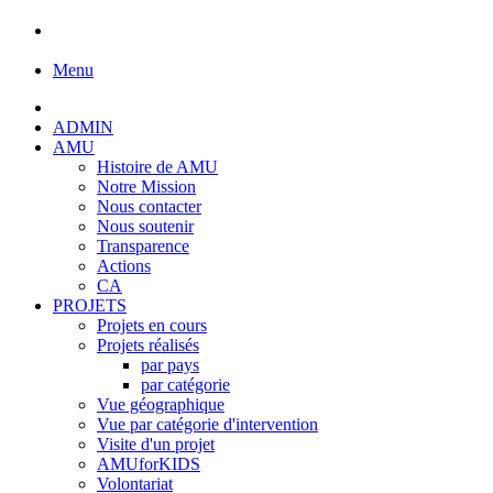
Menu
ADMIN
AMU
Histoire de AMU
Notre Mission
Nous contacter
Nous soutenir
Transparence
Actions
CA
PROJETS
Projets en cours
Projets réalisés
par pays
par catégorie
Vue géographique
Vue par catégorie d'intervention
Visite d'un projet
AMUforKIDS
Volontariat